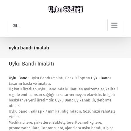
Skip
to
content
Git...
uyku bandı imalatı
Uyku Bandı İmalatı
U
yku Bandı
, Uyku Bandı İmalatı, Baskılı Toptan
Uyku Bandı
tasarım baskı ve imalatı.
Üç katlı üretilen Uyku Bandında kullanılan malzemeler, kaliteli
regule emtia, insan sağlığına zarar vermeyen eko-teks belgeli
baskılar ve yerli üretimdir. Uyku Bandı, yıkanabilir, deforme
olmaz.
Uyku bandı, Yaklaşık 7 mm kalınlığındadır. Gözünüzü rahatsız
etmez.
Medikalcilere, şirketlere, Bukletçilere, Kozmetikçilere,
promosyonculara, Toptancılara, ajanslara uyku bandı, Kişisel