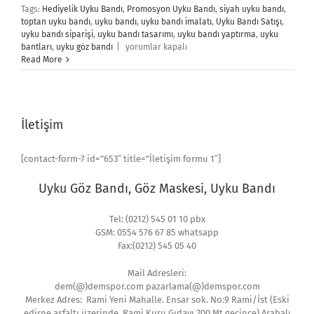
Tags:
Hediyelik Uyku Bandı
,
Promosyon Uyku Bandı
,
siyah uyku bandı
,
toptan uyku bandı
,
uyku bandı
,
uyku bandı imalatı
,
Uyku Bandı Satışı
,
uyku bandı siparişi
,
uyku bandı tasarımı
,
uyku bandı yaptırma
,
uyku
Uyku
bantları
,
uyku göz bandı
|
yorumlar kapalı
Bandı
Read More
için
İletişim
[contact-form-7 id=”653″ title=”İletişim formu 1″]
Uyku Göz Bandı, Göz Maskesi, Uyku Bandı
Tel: (0212) 545 01 10 pbx
GSM: 0554 576 67 85 whatsapp
Fax:(0212) 545 05 40
Mail Adresleri:
dem(@)demspor.com pazarlama(@)demspor.com
Merkez Adres: Rami Yeni Mahalle. Ensar sok. No:9 Rami/İst (Eski
edirne asfaltı üzerinde, Rami Kuru Gıdayı 200 Mt geçince) Arabalı