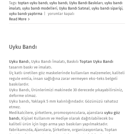
Tags:
toptan uyku bandı
,
uyku bandı
,
Uyku Bandı Baskıları
,
uyku bandı
imalatı
,
uyku bandı modelleri
,
Uyku Bandı Satınal
,
uyku bandı siparişi
,
Uyku
uyku bandı yaptırma
|
yorumlar kapalı
Bandı
Read More
İmalatı
için
Uyku Bandı
Uyku Band
ı, Uyku Bandı İmalatı, Baskılı
Toptan Uyku Bandı
tasarım baskı ve imalatı.
Üç katlı üretilen göz maskelerinde kullanılan malzemeler, kaliteli
regule emtia, insan sağlığına zarar vermeyen eko-teks belgeli
baskılardır.
Uyku Bandı, Ürünlerimizi makinede 30 derecede yıkayabilirsiniz,
deforme olmaz.
Uyku bandı, Yaklaşık 5 mm kalınlığındadır. Gözünüzü rahatsız
etmez.
Medikalcilere, şirketlere, promosyonculara, ajanslara
uyku göz
bandı
, Kişisel Kullanım ve Hediye olarak dağıtılabilecek bu
kaliteli ürün için logo arma yazı baskıları yapılmaktadır.
Fabrikamızda, Ajanslara, Şirketlere, organizasyonlara, Toptan