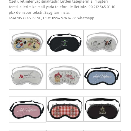
Özel üretimler yapılmaktadır. Lütfen taleplerinizi müşteri
temsilcilerimize mail yada telefon ile iletiniz. 90 212 545 01 10
pbx demspor tekstil Saygılarımızla.
GSM :0533 377 63 50, GSM: 0554 576 67 85 whatsapp