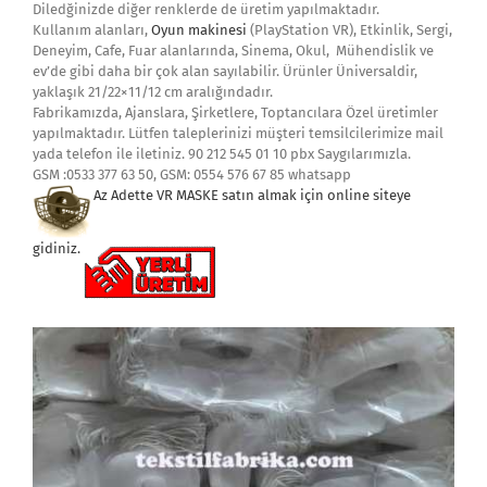
Diledğinizde diğer renklerde de üretim yapılmaktadır.
Kullanım alanları,
Oyun makinesi
(PlayStation VR), Etkinlik, Sergi,
Deneyim, Cafe, Fuar alanlarında, Sinema, Okul, Mühendislik ve
ev’de gibi daha bir çok alan sayılabilir. Ürünler Üniversaldir,
yaklaşık 21/22×11/12 cm aralığındadır.
Fabrikamızda, Ajanslara, Şirketlere, Toptancılara Özel üretimler
yapılmaktadır. Lütfen taleplerinizi müşteri temsilcilerimize mail
yada telefon ile iletiniz. 90 212 545 01 10 pbx Saygılarımızla.
GSM :0533 377 63 50, GSM: 0554 576 67 85 whatsapp
Az Adette VR MASKE satın almak i
çin online siteye
gidiniz.