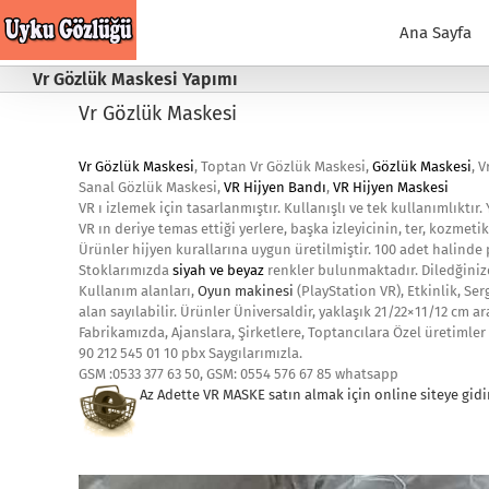
Skip
to
Ana Sayfa
content
Vr Gözlük Maskesi Yapımı
Vr Gözlük Maskesi
Vr Gözlük Maskesi
, Toptan Vr Gözlük Maskesi,
Gözlük Maskesi
, 
Sanal Gözlük Maskesi,
VR Hijyen Bandı
,
VR Hijyen Maskesi
VR ı izlemek için tasarlanmıştır. Kullanışlı ve tek kullanımlıktır
VR ın deriye temas ettiği yerlere, başka izleyicinin, ter, kozmetik
Ürünler hijyen kurallarına uygun üretilmiştir. 100 adet halinde 
Stoklarımızda
siyah ve beyaz
renkler bulunmaktadır. Diledğiniz
Kullanım alanları,
Oyun makinesi
(PlayStation VR), Etkinlik, Se
alan sayılabilir. Ürünler Üniversaldir, yaklaşık 21/22×11/12 cm ar
Fabrikamızda, Ajanslara, Şirketlere, Toptancılara Özel üretimler 
90 212 545 01 10 pbx Saygılarımızla.
GSM :0533 377 63 50, GSM: 0554 576 67 85 whatsapp
Az Adette VR MASKE satın almak i
çin online siteye gidi