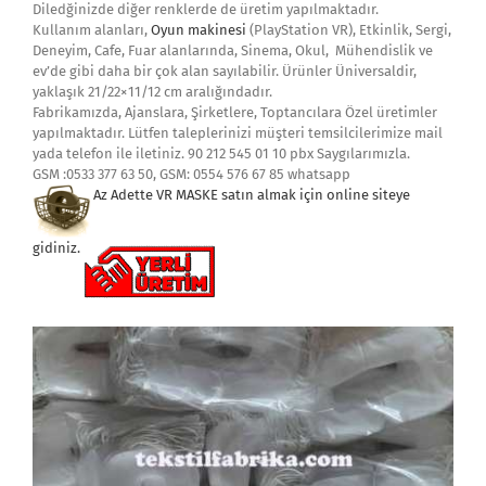
Diledğinizde diğer renklerde de üretim yapılmaktadır.
Kullanım alanları,
Oyun makinesi
(PlayStation VR), Etkinlik, Sergi,
Deneyim, Cafe, Fuar alanlarında, Sinema, Okul, Mühendislik ve
ev’de gibi daha bir çok alan sayılabilir. Ürünler Üniversaldir,
yaklaşık 21/22×11/12 cm aralığındadır.
Fabrikamızda, Ajanslara, Şirketlere, Toptancılara Özel üretimler
yapılmaktadır. Lütfen taleplerinizi müşteri temsilcilerimize mail
yada telefon ile iletiniz. 90 212 545 01 10 pbx Saygılarımızla.
GSM :0533 377 63 50, GSM: 0554 576 67 85 whatsapp
Az Adette VR MASKE satın almak i
çin online siteye
gidiniz.