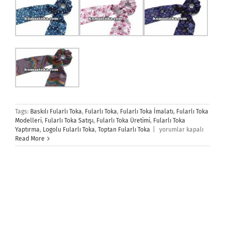
Tags:
Baskılı Fularlı Toka
,
Fularlı Toka
,
Fularlı Toka İmalatı
,
Fularlı Toka
Modelleri
,
Fularlı Toka Satışı
,
Fularlı Toka Üretimi
,
Fularlı Toka
Fularlı
Yaptırma
,
Logolu Fularlı Toka
,
Toptan Fularlı Toka
|
yorumlar kapalı
Toka
Read More
için