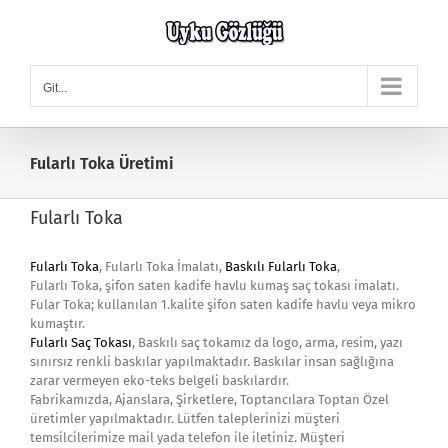
Skip
to
content
Git...
Fularlı Toka Üretimi
Fularlı Toka
Fularlı Toka
, Fularlı Toka İmalatı,
Baskılı Fularlı Toka
,
Fularlı Toka, şifon saten kadife havlu kumaş saç tokası imalatı.
Fular Toka; kullanılan 1.kalite şifon saten kadife havlu veya mikro
kumaştır.
Fularlı Saç Tokası
, Baskılı saç tokamız da logo, arma, resim, yazı
sınırsız renkli baskılar yapılmaktadır. Baskılar insan sağlığına
zarar vermeyen eko-teks belgeli baskılardır.
Fabrikamızda, Ajanslara, Şirketlere, Toptancılara Toptan Özel
üretimler yapılmaktadır. Lütfen taleplerinizi müşteri
temsilcilerimize mail yada telefon ile iletiniz. Müşteri