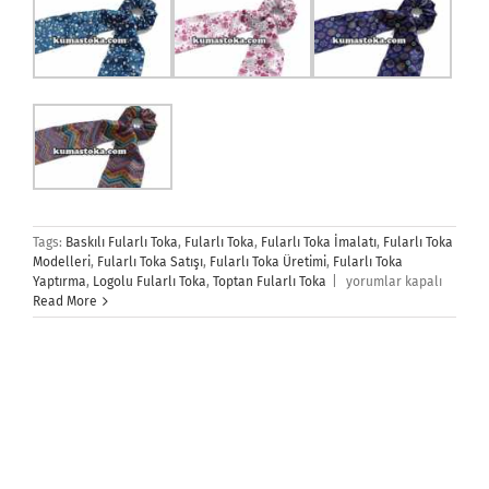
Tags:
Baskılı Fularlı Toka
,
Fularlı Toka
,
Fularlı Toka İmalatı
,
Fularlı Toka
Modelleri
,
Fularlı Toka Satışı
,
Fularlı Toka Üretimi
,
Fularlı Toka
Fularlı
Yaptırma
,
Logolu Fularlı Toka
,
Toptan Fularlı Toka
|
yorumlar kapalı
Toka
Read More
için