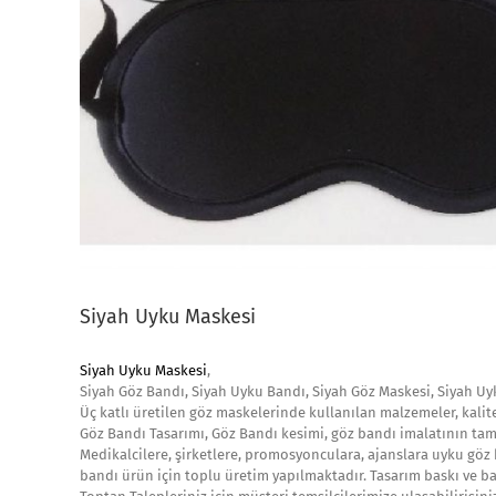
Siyah Uyku Maskesi
Siyah Uyku Maskesi
,
Siyah Göz Bandı, Siyah Uyku Bandı, Siyah Göz Maskesi, Siyah Uy
Üç katlı üretilen göz maskelerinde kullanılan malzemeler, kalit
Göz Bandı Tasarımı, Göz Bandı kesimi, göz bandı imalatının ta
Medikalcilere, şirketlere, promosyonculara, ajanslara uyku göz 
bandı ürün için toplu üretim yapılmaktadır. Tasarım baskı ve baş