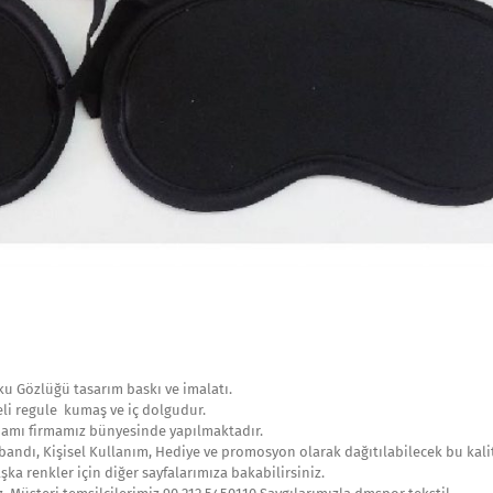
ku Gözlüğü tasarım baskı ve imalatı.
eli regule kumaş ve iç dolgudur.
mamı firmamız bünyesinde yapılmaktadır.
bandı, Kişisel Kullanım, Hediye ve promosyon olarak dağıtılabilecek bu kali
ka renkler için diğer sayfalarımıza bakabilirsiniz.