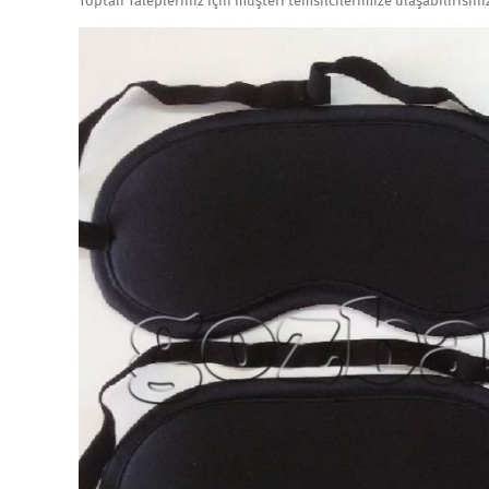
Toptan Talepleriniz için müşteri temsilcilerimize ulaşabilirisini