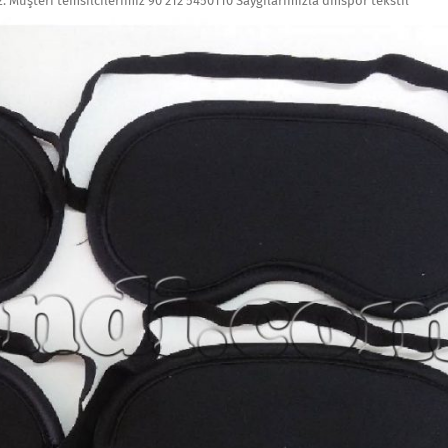
z. Müşteri temsilcilerimiz 90 212 5450110 Saygılarımızla dmspor tekstil