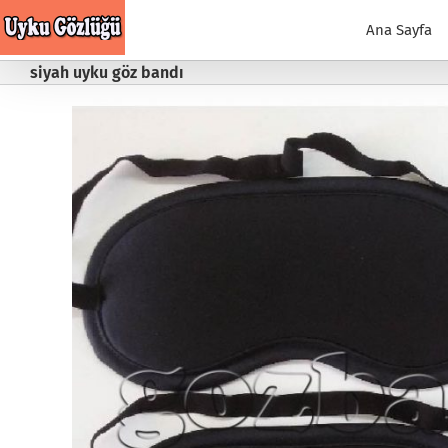
Skip
to
Ana Sayfa
content
siyah uyku göz bandı