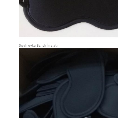
Siyah uyku Bandı İmalatı