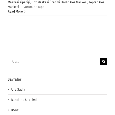
Maskesi siparişi
,
Göz Maskesi Üretimi
,
Kadın Göz Maskesi
,
Toptan Göz
Göz
Maskesi
|
yorumlar kapalı
Maskesi
Read More
için
Ara:
Sayfalar
Ana Sayfa
Bandana Üretimi
Bone