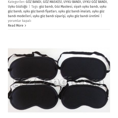
Kategoriler:
GÖZ BANDI
,
GÖZ MASKESİ
,
UYKU BANDI
,
UYKU GÖZ BANDI
,
Uyku Gözlüğü
|
Tags:
göz bandı
,
Göz Maskesi
,
siyah uyku bandı
,
uyku
göz bandı
,
uyku göz bandı fiyatları
,
uyku göz bandı imalatı
,
uyku göz
Uyku
bandı modelleri
,
uyku göz bandı siparişi
,
uyku göz bandı üretimi
|
Göz
yorumlar kapalı
Bandı
Read More
için