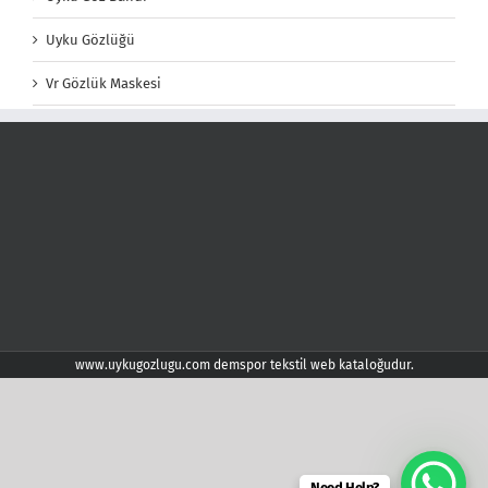
Uyku Gözlüğü
Vr Gözlük Maskesi
www.uykugozlugu.com demspor tekstil web kataloğudur.
Need Help?