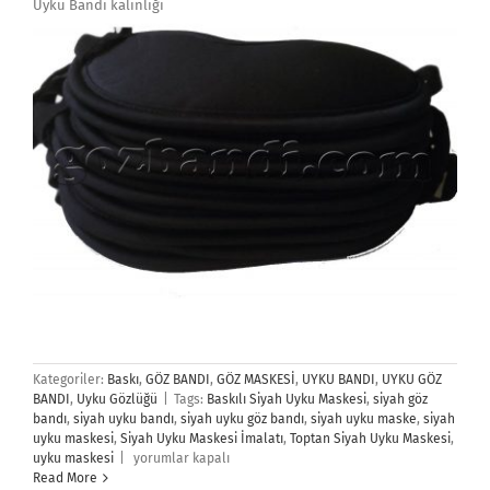
Uyku Bandı kalınlığı
Kategoriler:
Baskı
,
GÖZ BANDI
,
GÖZ MASKESİ
,
UYKU BANDI
,
UYKU GÖZ
BANDI
,
Uyku Gözlüğü
|
Tags:
Baskılı Siyah Uyku Maskesi
,
siyah göz
bandı
,
siyah uyku bandı
,
siyah uyku göz bandı
,
siyah uyku maske
,
siyah
uyku maskesi
,
Siyah Uyku Maskesi İmalatı
,
Toptan Siyah Uyku Maskesi
,
Siyah
uyku maskesi
|
yorumlar kapalı
Uyku
Read More