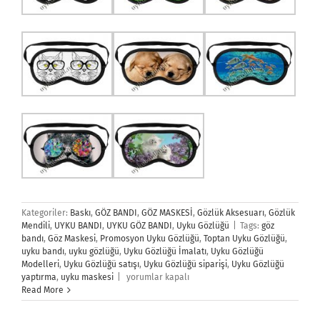
Kategoriler:
Baskı
,
GÖZ BANDI
,
GÖZ MASKESİ
,
Gözlük Aksesuarı
,
Gözlük
Mendili
,
UYKU BANDI
,
UYKU GÖZ BANDI
,
Uyku Gözlüğü
|
Tags:
göz
bandı
,
Göz Maskesi
,
Promosyon Uyku Gözlüğü
,
Toptan Uyku Gözlüğü
,
uyku bandı
,
uyku gözlüğü
,
Uyku Gözlüğü İmalatı
,
Uyku Gözlüğü
Modelleri
,
Uyku Gözlüğü satışı
,
Uyku Gözlüğü siparişi
,
Uyku Gözlüğü
Uyku
yaptırma
,
uyku maskesi
|
yorumlar kapalı
Gözlüğü
Read More
için