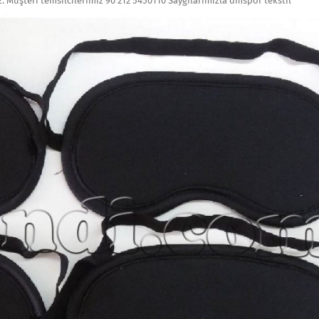
z. Müşteri temsilcilerimiz 90 212 5450110 Saygılarımızla dmspor tekstil