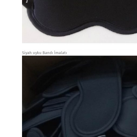
Siyah uyku Bandı İmalatı