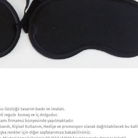
ku Gözlüğü tasarım baskı ve imalatı.
eli regule kumaş ve iç dolgudur.
mamı firmamız bünyesinde yapılmaktadır.
bandı, Kişisel Kullanım, Hediye ve promosyon olarak dağıtılabilecek bu kali
ka renkler için diğer sayfalarımıza bakabilirsiniz.