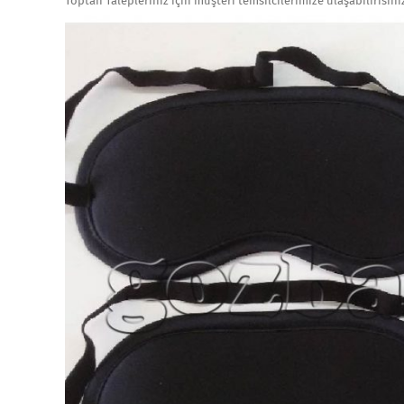
Toptan Talepleriniz için müşteri temsilcilerimize ulaşabilirisini