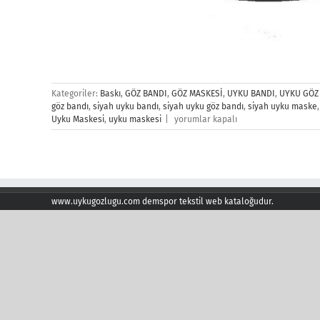
Kategoriler:
Baskı
,
GÖZ BANDI
,
GÖZ MASKESİ
,
UYKU BANDI
,
UYKU GÖZ
göz bandı
,
siyah uyku bandı
,
siyah uyku göz bandı
,
siyah uyku maske
Siyah
Uyku Maskesi
,
uyku maskesi
|
yorumlar kapalı
Uyku
Maskesi
için
www.uykugozlugu.com demspor tekstil web kataloğudur.