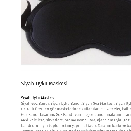
Siyah Uyku Maskesi
Siyah Uyku Maskesi
,
Siyah Göz Bandı, Siyah Uyku Bandı, Siyah Göz Maskesi, Siyah Uy
Üç katlı üretilen göz maskelerinde kullanılan malzemeler, kalit
Göz Bandı Tasarımı, Göz Bandı kesimi, göz bandı imalatının ta
Medikalcilere, şirketlere, promosyonculara, ajanslara uyku göz 
bandı ürün için toplu üretim yapılmaktadır. Tasarım baskı ve baş