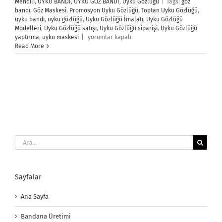
Mendili
,
UYKU BANDI
,
UYKU GÖZ BANDI
,
Uyku Gözlüğü
|
Tags:
göz
bandı
,
Göz Maskesi
,
Promosyon Uyku Gözlüğü
,
Toptan Uyku Gözlüğü
,
uyku bandı
,
uyku gözlüğü
,
Uyku Gözlüğü İmalatı
,
Uyku Gözlüğü
Modelleri
,
Uyku Gözlüğü satışı
,
Uyku Gözlüğü siparişi
,
Uyku Gözlüğü
Uyku
yaptırma
,
uyku maskesi
|
yorumlar kapalı
Gözlüğü
Read More
için
Ara:
Sayfalar
Ana Sayfa
Bandana Üretimi