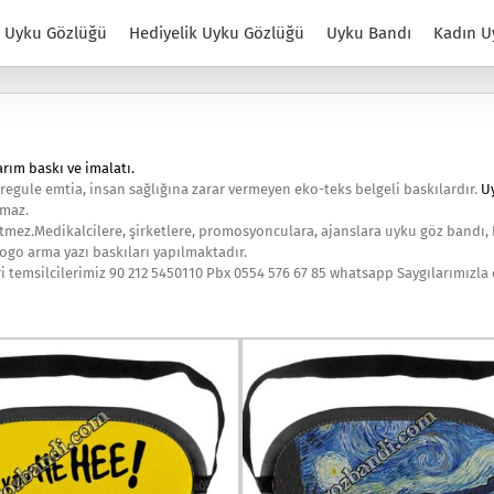
Uyku Gözlüğü
Hediyelik Uyku Gözlüğü
Uyku Bandı
Kadın U
rım baskı ve imalatı.
 regule emtia, insan sağlığına zarar vermeyen eko-teks belgeli baskılardır.
U
lmaz.
tmez.Medikalcilere, şirketlere, promosyonculara, ajanslara uyku göz bandı, 
logo arma yazı baskıları yapılmaktadır.
eri temsilcilerimiz 90 212 5450110 Pbx 0554 576 67 85 whatsapp Saygılarımızl