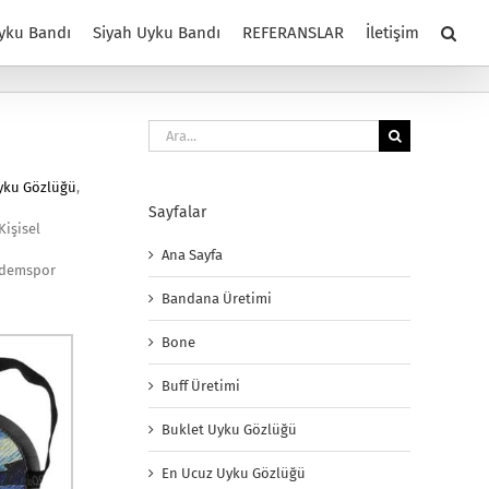
yku Bandı
Siyah Uyku Bandı
REFERANSLAR
İletişim
Ara:
yku Gözlüğü
,
Sayfalar
Kişisel
Ana Sayfa
a demspor
Bandana Üretimi
Bone
Buff Üretimi
Buklet Uyku Gözlüğü
En Ucuz Uyku Gözlüğü