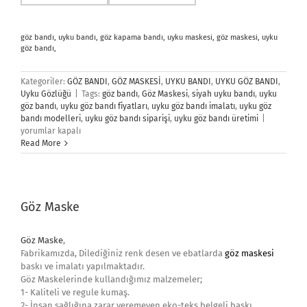
göz bandı, uyku bandı, göz kapama bandı, uyku maskesi, göz maskesi, uyku
göz bandı,
Kategoriler:
GÖZ BANDI
,
GÖZ MASKESİ
,
UYKU BANDI
,
UYKU GÖZ BANDI
,
Uyku Gözlüğü
|
Tags:
göz bandı
,
Göz Maskesi
,
siyah uyku bandı
,
uyku
göz bandı
,
uyku göz bandı fiyatları
,
uyku göz bandı imalatı
,
uyku göz
Uyku
bandı modelleri
,
uyku göz bandı siparişi
,
uyku göz bandı üretimi
|
Göz
yorumlar kapalı
Bandı
Read More
için
Göz Maske
Göz Maske
,
Fabrikamızda, Dilediğiniz renk desen ve ebatlarda
göz maskesi
baskı ve imalatı yapılmaktadır.
Göz Maskelerinde kullandığımız malzemeler;
1- Kaliteli ve regule kumaş.
2- İnsan sağlığına zarar veremeyen eko-teks belgeli baskı.