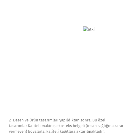
2- Desen ve Ürün tasarımları yapıldıktan sonra, Bu özel
tasarımlar Kaliteli makine, eko-teks belgeli (insan sağlığına zarar
vermeyen) boyalarla, kaliteli kağıtlara aktarılmaktadır.
3- Kaliteli kağıtlara aktarılan desenler, canlı ve yüksek yıkama
haslığında, kumaşlara aktarılmaktadır. Onay verilen Müşteri
kumaşları minimum hata ile desenlerle buluşturulmaktadır.
Basılan kumaşlara aktarılan renkler canlı ve yıkanınca solmayan,
çatlamayan desenler sunulmaktadır.