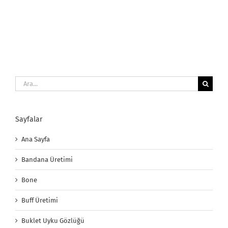
Buff Üretimi
Buklet Uyku Gözlüğü
En Ucuz Uyku Gözlüğü
Fularlı Toka
Göz Maske
Gözlük Aksesuarları
Hakkımızda
Hediyelik Uyku Gözlüğü
İletişim
Kadın Çanta Fuları
Kadın Kemer Fuları