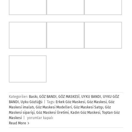
Maskesi imalatı
,
Göz Maskesi Modelleri
,
Göz Maskesi Satışı
,
Göz
Maskesi siparişi
,
Göz Maskesi Üretimi
,
Kadın Göz Maskesi
,
Toptan Göz
Göz
Maskesi
|
yorumlar kapalı
Maskesi
Read More
için
Ara:
Sayfalar
Ana Sayfa
Bandana Üretimi
Bone