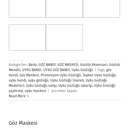
Göz Maskesi
Göz Maskesi
, Toptan Göz Maskesi,
Fabrikamzıda, Dilediğiniz renk desen ve ebatlarda göz maskesi
baskı ve imalatı yapılmaktadır.
Göz Maskelerinde kullandığımız malzemeler;
1- Kaliteli ve regule kumaş.
2- İnsan sağlığına zarar veremeyen eko-teks belgeli baskı.
3- Kaliteli lastik.
4- profesyonel tasarım.
5- Sınırsız Göz Parti Maske modeli, sınırsız renk ve baskı.
Medikalcilere, şirketlere, promosyonculara, ajanslara uyku göz
bandı, Lütfen taleplerinizi müşteri temsilcilerimize iletiniz.
Müşteri temsilcilerimiz. 90 212 5450110 Pbx