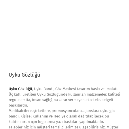
baskılardır.
Medikalcilere, şirketlere, promosyonculara, ajanslara uyku göz
bandı, Kişisel Kullanım ve Hediye olarak dağıtılabilecek bu
kaliteli ürün için logo arma yazı baskıları yapılmaktadır.
Talepleriniz için müşteri temsilcilerimize ulaşabilirisiniz. Müşteri
temsilcilerimiz 90 212 5450110 Saygılarımızla demspor tekstil.