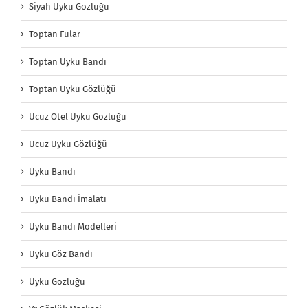
Uyku Göz Bandı
Uyku Gözlüğü
Vr Gözlük Maskesi
www.uykugozlugu.com demspor tekstil web kataloğudur.