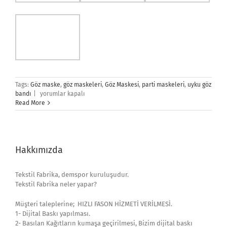
Tags:
Göz maske
,
göz maskeleri
,
Göz Maskesi
,
parti maskeleri
,
uyku göz
Göz
bandı
|
yorumlar kapalı
Maske
Read More
için
Hakkımızda
Tekstil Fabrika, demspor kuruluşudur.
Tekstil Fabrika neler yapar?
Müşteri taleplerine; HIZLI FASON HİZMETİ VERİLMESİ.
1- Dijital Baskı yapılması.
2- Basılan Kağıtların kumaşa geçirilmesi, Bizim dijital baskı