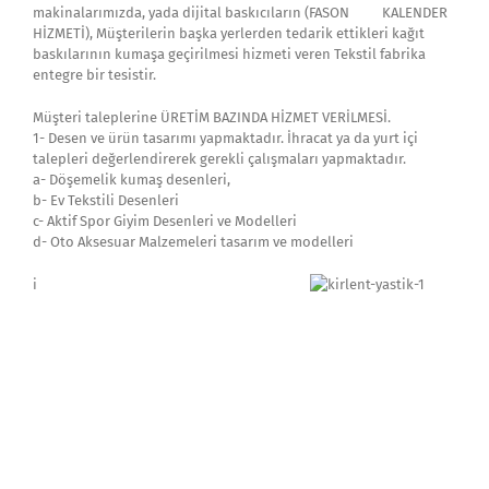
makinalarımızda, yada dijital baskıcıların (FASON KALENDER
HİZMETİ), Müşterilerin başka yerlerden tedarik ettikleri kağıt
baskılarının kumaşa geçirilmesi hizmeti veren Tekstil fabrika
entegre bir tesistir.
Müşteri taleplerine ÜRETİM BAZINDA HİZMET VERİLMESİ.
1- Desen ve ürün tasarımı yapmaktadır. İhracat ya da yurt içi
talepleri değerlendirerek gerekli çalışmaları yapmaktadır.
a- Döşemelik kumaş desenleri,
b- Ev Tekstili Desenleri
c- Aktif Spor Giyim Desenleri ve Modelleri
d- Oto Aksesuar Malzemeleri tasarım ve modelleri
i