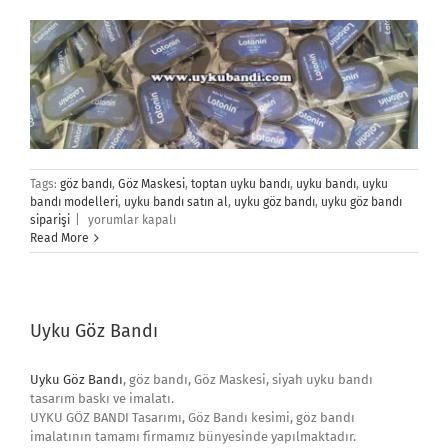
Tags:
göz bandı
,
Göz Maskesi
,
toptan uyku bandı
,
uyku bandı
,
uyku
bandı modelleri
,
uyku bandı satın al
,
uyku göz bandı
,
uyku göz bandı
REFERANSLAR
siparişi
|
yorumlar kapalı
için
Read More
Uyku Göz Bandı
Uyku Göz Bandı
, göz bandı, Göz Maskesi, siyah uyku bandı
tasarım baskı ve imalatı.
UYKU GÖZ BANDI Tasarımı, Göz Bandı kesimi, göz bandı
imalatının tamamı firmamız bünyesinde yapılmaktadır.