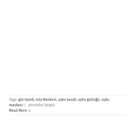
Read More
Uyku Gözlüğü
Uyku Gözlüğü
, Uyku Bandı, Göz Maskesi tasarım baskı ve imalatı.
Üç katlı üretilen Uyku Gözlüğünde kullanılan malzemeler, kaliteli
regule emtia, insan sağlığına zarar vermeyen eko-teks belgeli