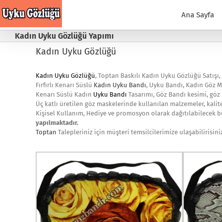
Skip
to
Ana Sayfa
content
Kadın Uyku Gözlüğü Yapımı
Kadın Uyku Gözlüğü
Kadın Uyku Gözlüğü
, Toptan Baskılı Kadın Uyku Gözlüğü Satışı,
Fırfırlı Kenarı Süslü
Kadın Uyku Bandı
, Uyku Bandı, Kadın Göz M
Kenarı Süslü Kadın
Uyku Bandı
Tasarımı, Göz Bandı kesimi, göz
Üç katlı üretilen göz maskelerinde kullanılan malzemeler, kalite
Kişisel Kullanım, Hediye ve promosyon olarak dağıtılabilecek bu
yapılmaktadır.
Toptan
Talepleriniz için müşteri temsilcilerimize ulaşabilirisin