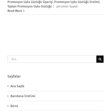
Promosyon Uyku Gözlüğü Siparişi
,
Promosyon Uyku Gözlüğü Üretimi
,
Promosyon
Toptan Promosyon Uyku Gözlüğü
|
yorumlar kapalı
Uyku
Read More
Gözlüğü
için
Ara:
Sayfalar
Ana Sayfa
Bandana Üretimi
Bone