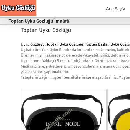
Skip
to
Ana Sayfa
content
Toptan Uyku Gözlüğü İmalatı
Toptan Uyku Gözlüğü
Uyku Gözlüğü
,
Toptan Uyku Gözlüğü
, Toptan Baskılı Uyku Gözlü
Üç katlı üretilen Uyku Bandında kullanılan malzemeler, kaliteli
Ürünlerimizi makinede 30 derecede yıkayabilirsiniz, deforme o
Uyku bandı, Yaklaşık 5 mm kalınlığındadır. Gözünüzü rahatsız 
Medikalcilere, şirketlere, promosyonculara, ajanslara uyku göz 
yazı baskıları yapılmaktadır.
Talepleriniz için müşteri temsilcilerimize ulaşabilirsiniz. Müşte