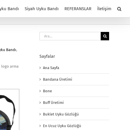
yku Bandı
Siyah Uyku Bandı
REFERANSLAR
İletişim
Ara:
yku Bandı
,
Sayfalar
n logo arma
Ana Sayfa
Bandana Üretimi
Bone
Buff Üretimi
Buklet Uyku Gözlüğü
En Ucuz Uyku Gözlüğü