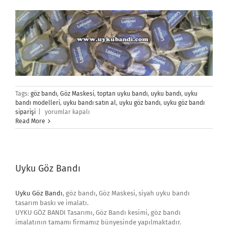
Tags:
göz bandı
,
Göz Maskesi
,
toptan uyku bandı
,
uyku bandı
,
uyku
bandı modelleri
,
uyku bandı satın al
,
uyku göz bandı
,
uyku göz bandı
REFERANSLAR
siparişi
|
yorumlar kapalı
için
Read More
Uyku Göz Bandı
Uyku Göz Bandı
, göz bandı, Göz Maskesi, siyah uyku bandı
tasarım baskı ve imalatı.
UYKU GÖZ BANDI Tasarımı, Göz Bandı kesimi, göz bandı
imalatının tamamı firmamız bünyesinde yapılmaktadır.