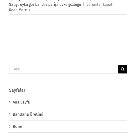
Uyku
Satışı
,
uyku göz bandı siparişi
,
uyku gözlüğü
|
yorumlar kapalı
Göz
Read More
Bandı
için
Ara:
Sayfalar
Ana Sayfa
Bandana Üretimi
Bone