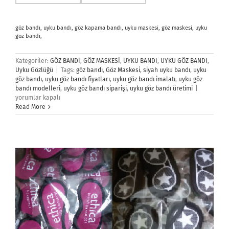
göz bandı, uyku bandı, göz kapama bandı, uyku maskesi, göz maskesi, uyku
göz bandı,
Kategoriler:
GÖZ BANDI
,
GÖZ MASKESİ
,
UYKU BANDI
,
UYKU GÖZ BANDI
,
Uyku Gözlüğü
|
Tags:
göz bandı
,
Göz Maskesi
,
siyah uyku bandı
,
uyku
göz bandı
,
uyku göz bandı fiyatları
,
uyku göz bandı imalatı
,
uyku göz
Uyku
bandı modelleri
,
uyku göz bandı siparişi
,
uyku göz bandı üretimi
|
Göz
yorumlar kapalı
Bandı
Read More
için