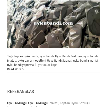
Tags:
toptan uyku bandı
,
uyku bandı
,
Uyku Bandı Baskıları
,
uyku bandı
imalatı
,
uyku bandı modelleri
,
Uyku Bandı Satınal
,
uyku bandı siparişi
,
Uyku
uyku bandı yaptırma
|
yorumlar kapalı
Bandı
Read More
İmalatı
için
REFERANSLAR
Uyku Gözlüğü
,
Uyku Gözlüğü
İmalatı, Toptan Uyku Gözlüğü