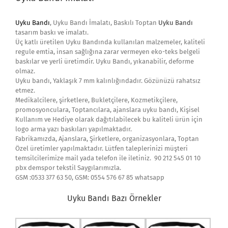
U
yku Bandı
, Uyku Bandı İmalatı, Baskılı Toptan
Uyku Bandı
tasarım baskı ve imalatı.
Üç katlı üretilen Uyku Bandında kullanılan malzemeler, kaliteli
regule emtia, insan sağlığına zarar vermeyen eko-teks belgeli
baskılar ve yerli üretimdir. Uyku Bandı, yıkanabilir, deforme
olmaz.
Uyku bandı, Yaklaşık 7 mm kalınlığındadır. Gözünüzü rahatsız
etmez.
Medikalcilere, şirketlere, Bukletçilere, Kozmetikçilere,
promosyonculara, Toptancılara, ajanslara uyku bandı, Kişisel
Kullanım ve Hediye olarak dağıtılabilecek bu kaliteli ürün için
logo arma yazı baskıları yapılmaktadır.
Fabrikamızda, Ajanslara, Şirketlere, organizasyonlara, Toptan
Özel üretimler yapılmaktadır. Lütfen taleplerinizi müşteri
temsilcilerimize mail yada telefon ile iletiniz. 90 212 545 01 10
pbx demspor tekstil Saygılarımızla.
GSM :0533 377 63 50, GSM: 0554 576 67 85 whatsapp
Uyku Bandı Bazı Örnekler