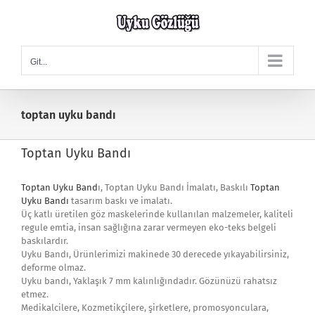
Skip
to
content
Git...
toptan uyku bandı
Toptan Uyku Bandı
Toptan Uyku Band
ı, Toptan Uyku Bandı İmalatı, Baskılı
Toptan
Uyku Bandı
tasarım baskı ve imalatı.
Üç katlı üretilen göz maskelerinde kullanılan malzemeler, kaliteli
regule emtia, insan sağlığına zarar vermeyen eko-teks belgeli
baskılardır.
Uyku Bandı, Ürünlerimizi makinede 30 derecede yıkayabilirsiniz,
deforme olmaz.
Uyku bandı, Yaklaşık 7 mm kalınlığındadır. Gözünüzü rahatsız
etmez.
Medikalcilere, Kozmetikçilere, şirketlere, promosyonculara,