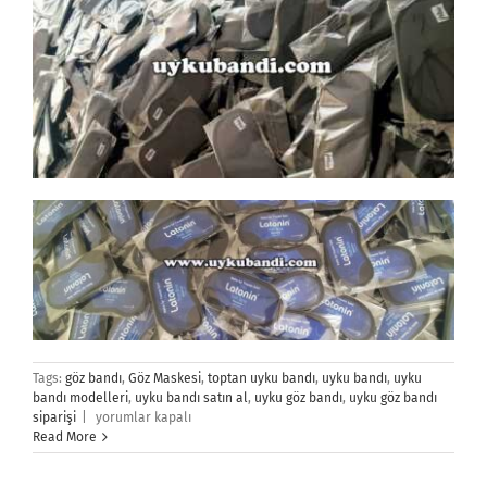
Tags:
göz bandı
,
Göz Maskesi
,
toptan uyku bandı
,
uyku bandı
,
uyku
bandı modelleri
,
uyku bandı satın al
,
uyku göz bandı
,
uyku göz bandı
REFERANSLAR
siparişi
|
yorumlar kapalı
için
Read More