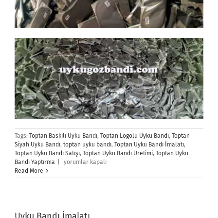
Tags:
Toptan Baskılı Uyku Bandı
,
Toptan Logolu Uyku Bandı
,
Toptan
Siyah Uyku Bandı
,
toptan uyku bandı
,
Toptan Uyku Bandı İmalatı
,
Toptan Uyku Bandı Satışı
,
Toptan Uyku Bandı Üretimi
,
Toptan Uyku
Toptan
Bandı Yaptırma
|
yorumlar kapalı
Uyku
Read More
Bandı
için
Uyku Bandı İmalatı