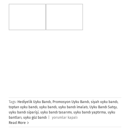
Tags:
Hediyelik Uyku Bandı
,
Promosyon Uyku Bandı
,
siyah uyku bandı
,
toptan uyku bandı
,
uyku bandı
,
uyku bandı imalatı
,
Uyku Bandı Satışı
,
uyku bandı siparişi
,
uyku bandı tasarımı
,
uyku bandı yaptırma
,
uyku
Uyku
bantları
,
uyku göz bandı
|
yorumlar kapalı
Bandı
Read More
için